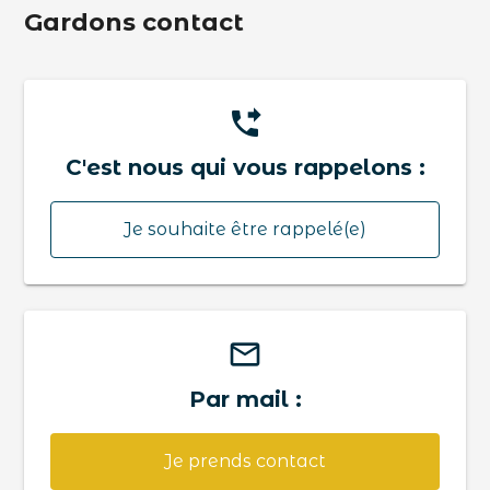
Gardons contact
phone_forwarded
C'est nous qui vous rappelons :
Je souhaite être rappelé(e)
mail_outline
Par mail :
Je prends contact