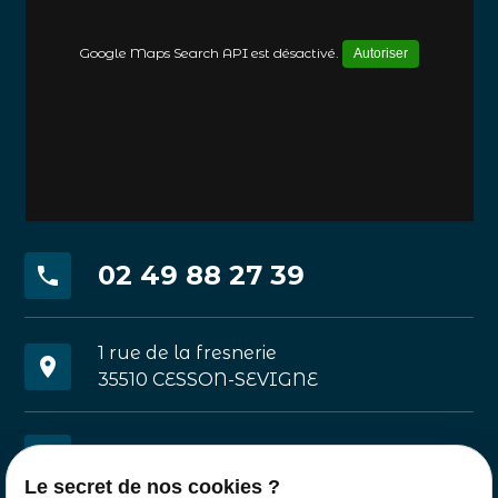
Google Maps Search API est désactivé.
Autoriser
02 49 88 27 39
phone
1 rue de la fresnerie
place
35510 CESSON-SEVIGNE
mail
contact@poissonnerie-doledec.fr
Le secret de nos cookies ?